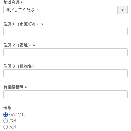
須
都道府県
)
(
必
須
住所１（市区町村）
)
(
必
須
住所２（番地）
)
(
必
須
住所３（建物名）
)
お電話番号
(
必
須
性別
)
指定なし
男性
女性