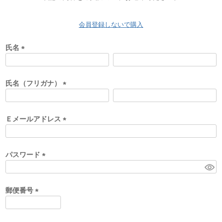
会員登録しないで購入
氏名
(
必
須
氏名（フリガナ）
)
(
必
須
Ｅメールアドレス
)
(
必
須
パスワード
)
(
必
須
郵便番号
)
(
必