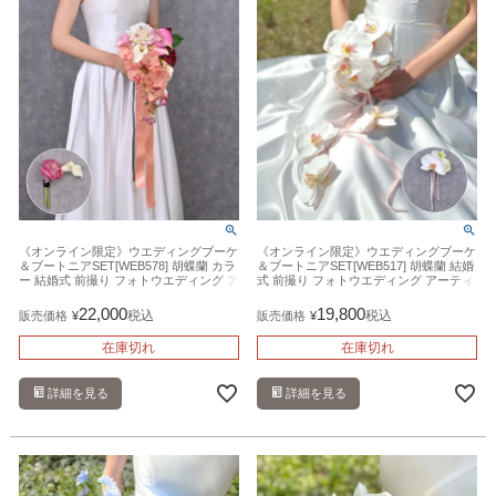
《オンライン限定》ウエディングブーケ
《オンライン限定》ウエディングブーケ
＆ブートニアSET[WEB578] 胡蝶蘭 カラ
＆ブートニアSET[WEB517] 胡蝶蘭 結婚
ー 結婚式 前撮り フォトウエディング ア
式 前撮り フォトウエディング アーティ
ーティフィシャルフラワー 造花
フィシャルフラワー 造花
22,000
19,800
税込
税込
販売価格
¥
販売価格
¥
在庫切れ
在庫切れ
詳細を見る
詳細を見る