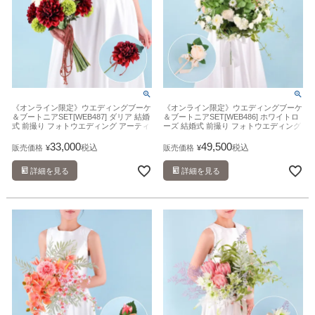
《オンライン限定》ウエディングブーケ
《オンライン限定》ウエディングブーケ
＆ブートニアSET[WEB487] ダリア 結婚
＆ブートニアSET[WEB486] ホワイトロ
式 前撮り フォトウエディング アーティ
ーズ 結婚式 前撮り フォトウエディング
フィシャルフラワー 造花
アーティフィシャルフラワー 造花
33,000
49,500
税込
税込
販売価格
¥
販売価格
¥
詳細を見る
詳細を見る