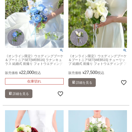
《オンライン限定》ウエディングブーケ
《オンライン限定》ウエディングブーケ
＆ブートニアSET[WEB516] ラナンキュ
＆ブートニアSET[WEB515] チューリッ
ラス 結婚式 前撮り フォトウエディング
プ 結婚式 前撮り フォトウエディング ア
アーティフィシャルフラワー 造花
ーティフィシャルフラワー 造花
22,000
27,500
税込
税込
販売価格
¥
販売価格
¥
在庫切れ
詳細を見る
詳細を見る