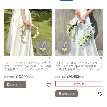
《オンライン限定》ウエディングブーケ
《オンライン限定》ウエディングブーケ
＆ブートニアSET[WEB580] カラー 結婚
＆ブートニアSET[WEB579] 胡蝶蘭 カラ
式 前撮り フォトウエディング アーティ
ー 結婚式 前撮り フォトウエディング ア
フィシャルフラワー 造花
ーティフィシャルフラワー 造花
13,200
26,400
税込
税込
販売価格
¥
販売価格
¥
在庫切れ
詳細を見る
詳細を見る