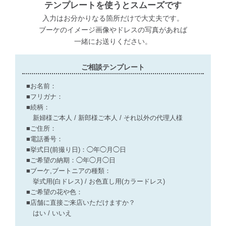
テンプレートを使うとスムーズです
入力はお分かりなる箇所だけで大丈夫です。
ブーケのイメージ画像やドレスの写真があれば
一緒にお送りください。
ご相談テンプレート
■お名前：
■フリガナ：
■続柄：
新婦様ご本人 / 新郎様ご本人 / それ以外の代理人様
■ご住所：
■電話番号：
■挙式日(前撮り日)：◯年◯月◯日
■ご希望の納期：◯年◯月◯日
■ブーケ,ブートニアの種類：
挙式用(白ドレス) / お色直し用(カラードレス)
■ご希望の花や色：
■店舗に直接ご来店いただけますか？
はい / いいえ