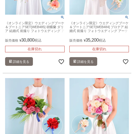
《オンライン限定》ウエディングブーケ
《オンライン限定》ウエディングブーケ
＆ブートニアSET[WEB485] 胡蝶蘭 ダリ
＆ブートニアSET[WEB484] プロテア 結
ア 結婚式 前撮り フォトウエディング ア
婚式 前撮り フォトウエディング アーテ
ーティフィシャルフラワー 造花
ィフィシャルフラワー 造花
30,800
35,200
税込
税込
販売価格
¥
販売価格
¥
在庫切れ
在庫切れ
詳細を見る
詳細を見る