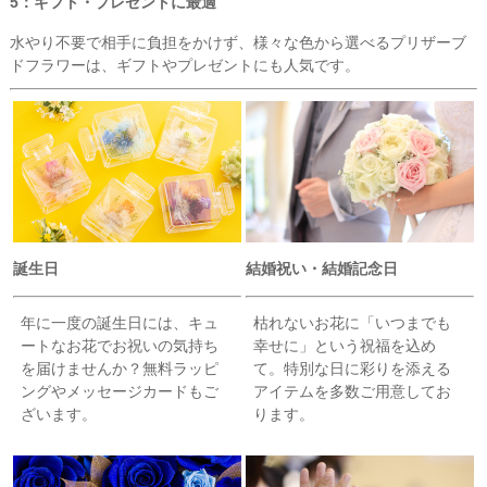
5：ギフト・プレゼントに最適
水やり不要で相手に負担をかけず、様々な色から選べるプリザーブ
ドフラワーは、ギフトやプレゼントにも人気です。
誕生日
結婚祝い・結婚記念日
年に一度の誕生日には、キュ
枯れないお花に「いつまでも
ートなお花でお祝いの気持ち
幸せに」という祝福を込め
を届けませんか？無料ラッピ
て。特別な日に彩りを添える
ングやメッセージカードもご
アイテムを多数ご用意してお
ざいます。
ります。