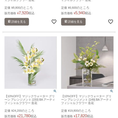
ィシャルフラワー 造花
ィシャルフラワー 造花
のところ
のところ
定価
¥
8,800
定価
¥
6,600
7,920
5,940
税込
税込
販売価格
¥
販売価格
¥
詳細を見る
詳細を見る
【10%OFF】マジックウォーター グリ
【10%OFF】マジックウォーター グリ
ーン アレンジメント [150] BA アーティ
ーン アレンジメント [149] BA アーティ
フィシャルフラワー 造花
フィシャルフラワー 造花
のところ
のところ
定価
¥
24,200
定価
¥
19,800
21,780
17,820
税込
税込
販売価格
¥
販売価格
¥