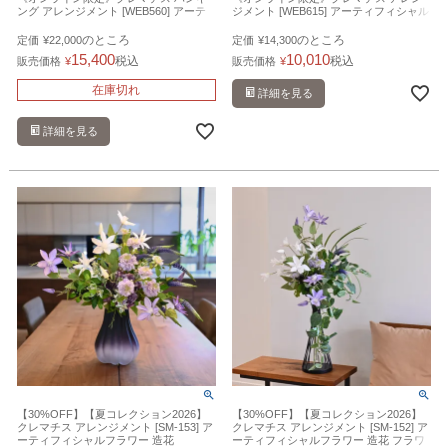
ング アレンジメント [WEB560] アーテ
ジメント [WEB615] アーティフィシャル
ィフィシャルフラワー 造花 壁掛け
フラワー 造花 壁掛け
のところ
のところ
定価
¥
22,000
定価
¥
14,300
15,400
10,010
税込
税込
販売価格
¥
販売価格
¥
在庫切れ
詳細を見る
詳細を見る
【30%OFF】【夏コレクション2026】
【30%OFF】【夏コレクション2026】
クレマチス アレンジメント [SM-153] ア
クレマチス アレンジメント [SM-152] ア
ーティフィシャルフラワー 造花
ーティフィシャルフラワー 造花 フラワ