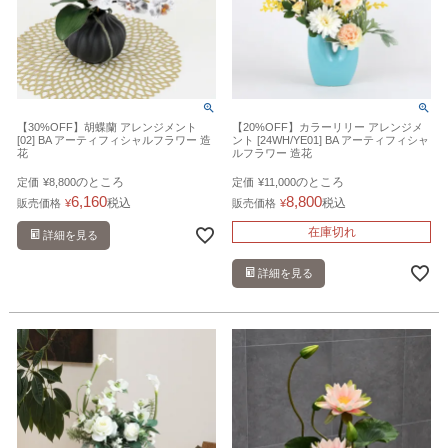
【30%OFF】胡蝶蘭 アレンジメント
【20%OFF】カラーリリー アレンジメ
[02] BA アーティフィシャルフラワー 造
ント [24WH/YE01] BA アーティフィシャ
花
ルフラワー 造花
のところ
のところ
定価
¥
8,800
定価
¥
11,000
6,160
8,800
税込
税込
販売価格
¥
販売価格
¥
在庫切れ
詳細を見る
詳細を見る