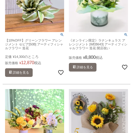
【10%OFF】グリーンフラワー アレン
《オンライン限定》ラナンキュラス ア
ジメント セピア[50B] アーティフィシャ
レンジメント [WEB643] アーティフィシ
ルフラワー 造花
ャルフラワー 造花 開店祝い
のところ
8,800
定価
¥
14,300
税込
販売価格
¥
12,870
税込
販売価格
¥
詳細を見る
詳細を見る