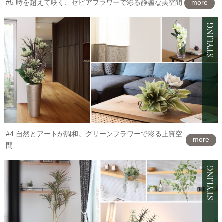
#5 時を超えて咲く、セピアフラワーで彩る静謐な美空間
more
#4 自然とアートが調和。グリーンフラワーで彩る上質空
more
間