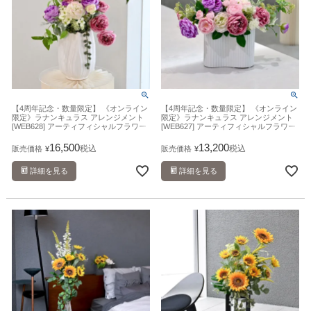
【4周年記念・数量限定】 《オンライン
【4周年記念・数量限定】 《オンライン
限定》ラナンキュラス アレンジメント
限定》ラナンキュラス アレンジメント
[WEB628] アーティフィシャルフラワー
[WEB627] アーティフィシャルフラワー
造花
造花
16,500
13,200
税込
税込
販売価格
¥
販売価格
¥
詳細を見る
詳細を見る