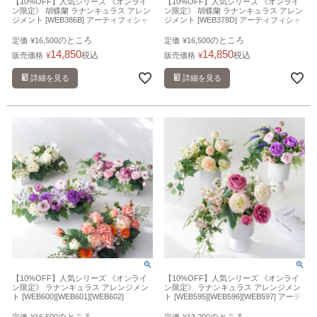
【10%OFF】人気シリーズ 《オンライ
【10%OFF】人気シリーズ 《オンライ
ン限定》 胡蝶蘭 ラナンキュラス アレン
ン限定》 胡蝶蘭 ラナンキュラス アレン
ジメント [WEB386B] アーティフィシャ
ジメント [WEB378D] アーティフィシャ
ルフラワー 造花 開店祝い
ルフラワー 造花 開店祝い
のところ
のところ
定価
¥
16,500
定価
¥
16,500
14,850
14,850
税込
税込
販売価格
¥
販売価格
¥
詳細を見る
詳細を見る
【10%OFF】人気シリーズ 《オンライ
【10%OFF】人気シリーズ 《オンライ
ン限定》 ラナンキュラス アレンジメン
ン限定》 ラナンキュラス アレンジメン
ト [WEB600][WEB601][WEB602]
ト [WEB595][WEB596][WEB597] アーテ
[WEB603] アーティフィシャルフラワー
ィフィシャルフラワー 造花
造花
のところ
のところ
定価
¥
16,500
定価
¥
13,200