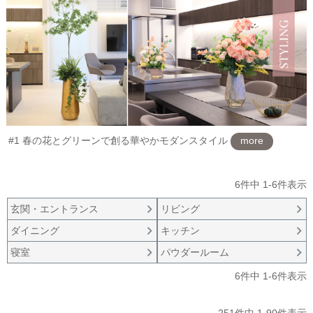
#1 春の花とグリーンで創る華やかモダンスタイル
more
6
件中
1
-
6
件表示
玄関・エントランス
リビング
ダイニング
キッチン
寝室
パウダールーム
6
件中
1
-
6
件表示