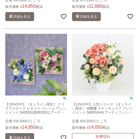
14,850
11,880
税込
税込
販売価格
¥
販売価格
¥
詳細を見る
詳細を見る
【10%OFF】《オンライン限定》 クリ
【10%OFF】人気シリーズ 《オンライ
スマスローズ ピオニー フレーム アレン
ン限定》 胡蝶蘭 ラナンキュラス アレン
ジメント [WEB550][WEB551] アーティ
ジメント [WEB504A] アーティフィシャ
フィシャルフラワー 壁掛け
ルフラワー 造花 開店祝い
のところ
のところ
定価
¥
16,500
定価
¥
16,500
14,850
14,850
税込
税込
販売価格
¥
販売価格
¥
在庫切れ
詳細を見る