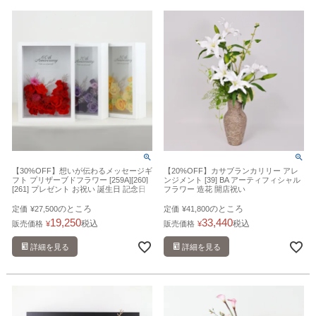
【30%OFF】想いが伝わるメッセージギ
【20%OFF】カサブランカリリー アレ
フト プリザーブドフラワー [259A][260]
ンジメント [39] BA アーティフィシャル
[261] プレゼント お祝い 誕生日 記念日
フラワー 造花 開店祝い
還暦 長寿 退職祝い
のところ
のところ
定価
¥
27,500
定価
¥
41,800
19,250
33,440
税込
税込
販売価格
¥
販売価格
¥
詳細を見る
詳細を見る