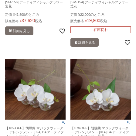
[SM-156] アーティフィシャルフラワー
[SM-154] アーティフィシャルフラワー
造花
造花
のところ
のところ
定価
¥
41,800
定価
¥
22,000
37,620
19,800
税込
税込
販売価格
¥
販売価格
¥
在庫切れ
詳細を見る
詳細を見る
【10%OFF】胡蝶蘭 マジックウォータ
【10%OFF】胡蝶蘭 マジックウォータ
ー アレンジメント [02A] BA アーティフ
ー アレンジメント [01A] BA アーティフ