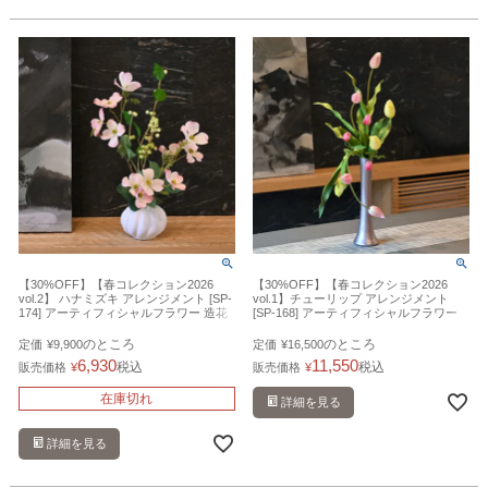
【30%OFF】【春コレクション2026
【30%OFF】【春コレクション2026
vol.2】 ハナミズキ アレンジメント [SP-
vol.1】チューリップ アレンジメント
174] アーティフィシャルフラワー 造花
[SP-168] アーティフィシャルフラワー
造花
のところ
のところ
定価
¥
9,900
定価
¥
16,500
6,930
11,550
税込
税込
販売価格
¥
販売価格
¥
在庫切れ
詳細を見る
詳細を見る