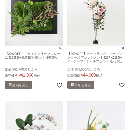
【20%OFF】フェイクグリーン フレー
【20%OFF】カサブランカリリー ピン
ム [139] BA 観葉植物 壁掛け 開店祝い
クローズ アレンジメント [25PK01] BA
アーティフィシャルフラワー 造花 開店
祝い フラワースタンド
のところ
のところ
定価
¥
51,700
定価
¥
55,000
41,360
44,000
税込
税込
販売価格
¥
販売価格
¥
詳細を見る
詳細を見る