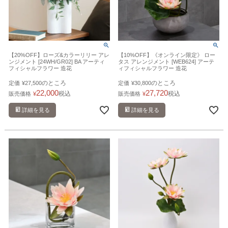
【20%OFF】ローズ&カラーリリー アレ
【10%OFF】《オンライン限定》 ロー
ンジメント [24WH/GR02] BA アーティ
タス アレンジメント [WEB624] アーテ
フィシャルフラワー 造花
ィフィシャルフラワー 造花
のところ
のところ
定価
¥
27,500
定価
¥
30,800
22,000
27,720
税込
税込
販売価格
¥
販売価格
¥
詳細を見る
詳細を見る