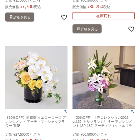
のところ
のところ
定価
¥
11,000
定価
¥
60,500
7,700
30,250
税込
税込
販売価格
¥
販売価格
¥
在庫切れ
詳細を見る
詳細を見る
【30%OFF】胡蝶蘭 イエローローズ ア
【30%OFF】【春コレクション2026
レンジメント アーティフィシャルフラ
vol.3】カサブランカリリー アレンジメ
ワー 造花
ント [SP-182] アーティフィシャルフラ
ワー 造花 開店祝い
のところ
のところ
定価
¥
27,500
定価
¥
60,500