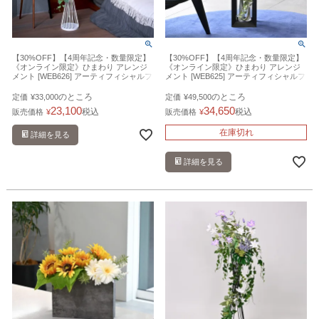
【30%OFF】【4周年記念・数量限定】
【30%OFF】【4周年記念・数量限定】
《オンライン限定》ひまわり アレンジ
《オンライン限定》ひまわり アレンジ
メント [WEB626] アーティフィシャルフ
メント [WEB625] アーティフィシャルフ
ラワー 造花 開店祝い フラワースタンド
ラワー 造花 開店祝い
のところ
のところ
定価
¥
33,000
定価
¥
49,500
23,100
34,650
税込
税込
販売価格
¥
販売価格
¥
在庫切れ
詳細を見る
詳細を見る