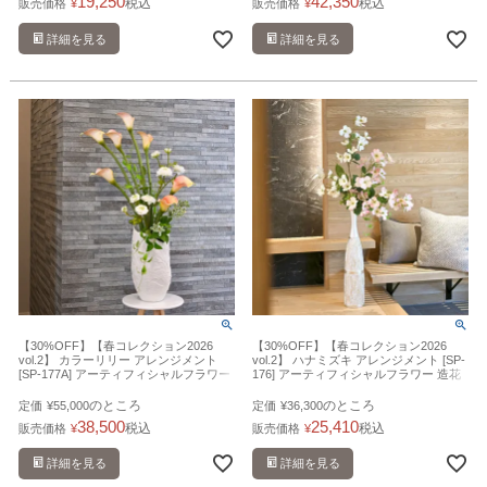
19,250
42,350
税込
税込
販売価格
¥
販売価格
¥
詳細を見る
詳細を見る
【30%OFF】【春コレクション2026
【30%OFF】【春コレクション2026
vol.2】 カラーリリー アレンジメント
vol.2】 ハナミズキ アレンジメント [SP-
[SP-177A] アーティフィシャルフラワー
176] アーティフィシャルフラワー 造花
造花 開店祝い
開店祝い
のところ
のところ
定価
¥
55,000
定価
¥
36,300
38,500
25,410
税込
税込
販売価格
¥
販売価格
¥
詳細を見る
詳細を見る