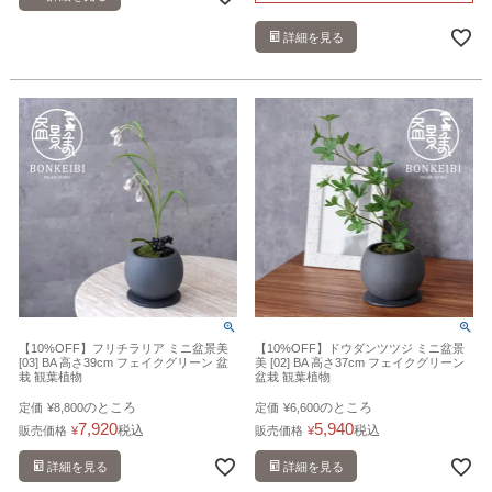
詳細を見る
【10%OFF】フリチラリア ミニ盆景美
【10%OFF】ドウダンツツジ ミニ盆景
[03] BA 高さ39cm フェイクグリーン 盆
美 [02] BA 高さ37cm フェイクグリーン
栽 観葉植物
盆栽 観葉植物
のところ
のところ
定価
¥
8,800
定価
¥
6,600
7,920
5,940
税込
税込
販売価格
¥
販売価格
¥
詳細を見る
詳細を見る