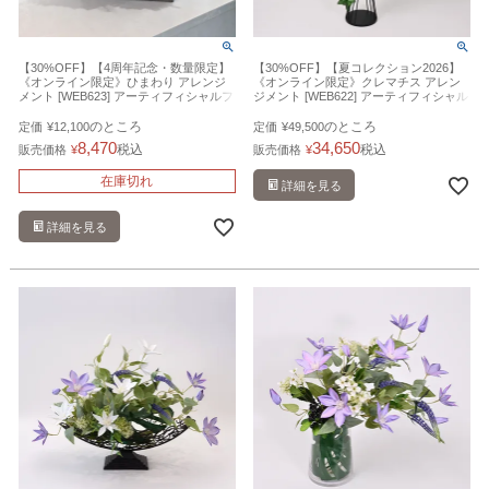
【30%OFF】【4周年記念・数量限定】
【30%OFF】【夏コレクション2026】
《オンライン限定》ひまわり アレンジ
《オンライン限定》クレマチス アレン
メント [WEB623] アーティフィシャルフ
ジメント [WEB622] アーティフィシャル
ラワー 造花
フラワー 造花 開店祝い フラワースタン
ド
のところ
のところ
定価
¥
12,100
定価
¥
49,500
8,470
34,650
税込
税込
販売価格
¥
販売価格
¥
在庫切れ
詳細を見る
詳細を見る