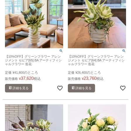
【10%OFF】グリーンフラワー アレン
【10%OFF】グリーンフラワー アレン
ジメント セピア[65] BA アーティフィシ
ジメント セピア[64] BA アーティフィシ
ャルフラワー 造花
ャルフラワー 造花
のところ
のところ
定価
¥
41,800
定価
¥
26,400
37,620
23,760
税込
税込
販売価格
¥
販売価格
¥
詳細を見る
詳細を見る