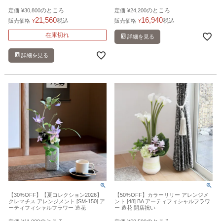
ースタンド
のところ
のところ
定価
¥
30,800
定価
¥
24,200
21,560
16,940
税込
税込
販売価格
¥
販売価格
¥
在庫切れ
詳細を見る
詳細を見る
【30%OFF】【夏コレクション2026】
【50%OFF】カラーリリー アレンジメ
クレマチス アレンジメント [SM-150] ア
ント [48] BA アーティフィシャルフラワ
ーティフィシャルフラワー 造花
ー 造花 開店祝い