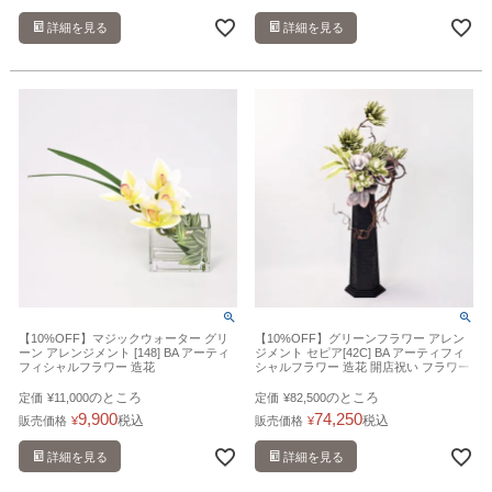
詳細を見る
詳細を見る
【10%OFF】マジックウォーター グリ
【10%OFF】グリーンフラワー アレン
ーン アレンジメント [148] BA アーティ
ジメント セピア[42C] BA アーティフィ
フィシャルフラワー 造花
シャルフラワー 造花 開店祝い フラワー
スタンド 大型商品
のところ
のところ
定価
¥
11,000
定価
¥
82,500
9,900
74,250
税込
税込
販売価格
¥
販売価格
¥
詳細を見る
詳細を見る