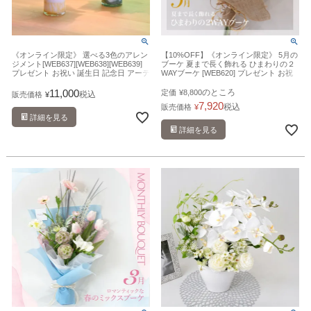
《オンライン限定》 選べる3色のアレン
【10%OFF】《オンライン限定》 5月の
ジメント[WEB637][WEB638][WEB639]
ブーケ 夏まで長く飾れる ひまわりの２
プレゼント お祝い 誕生日 記念日 アーテ
WAYブーケ [WEB620] プレゼント お祝
ィフィシャルフラワー 造花
い 誕生日 記念日 アーティフィシャルフ
ラワー 造花
11,000
のところ
定価
¥
8,800
税込
販売価格
¥
7,920
税込
販売価格
¥
詳細を見る
詳細を見る