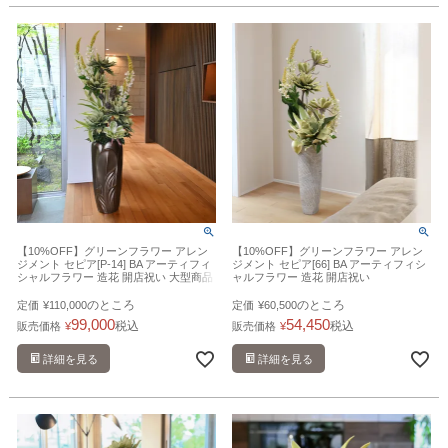
【10%OFF】グリーンフラワー アレン
【10%OFF】グリーンフラワー アレン
ジメント セピア[P-14] BA アーティフィ
ジメント セピア[66] BA アーティフィシ
シャルフラワー 造花 開店祝い 大型商品
ャルフラワー 造花 開店祝い
のところ
のところ
定価
¥
110,000
定価
¥
60,500
99,000
54,450
税込
税込
販売価格
¥
販売価格
¥
詳細を見る
詳細を見る