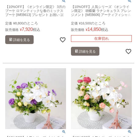
【10%OFF】《オンライン限定》 3月の
【10%OFF】人気シリーズ 《オンライ
ブーケ ロマンティックな春のミックス
ン限定》 胡蝶蘭 ラナンキュラス アレン
ブーケ [WEB613] プレゼント お祝い 誕
ジメント [WEB606] アーティフィシャル
生日 記念日 アーティフィシャルフラワ
フラワー 造花 開店祝い
ー 造花
のところ
のところ
定価
¥
8,800
定価
¥
16,500
7,920
14,850
税込
税込
販売価格
¥
販売価格
¥
在庫切れ
詳細を見る
詳細を見る