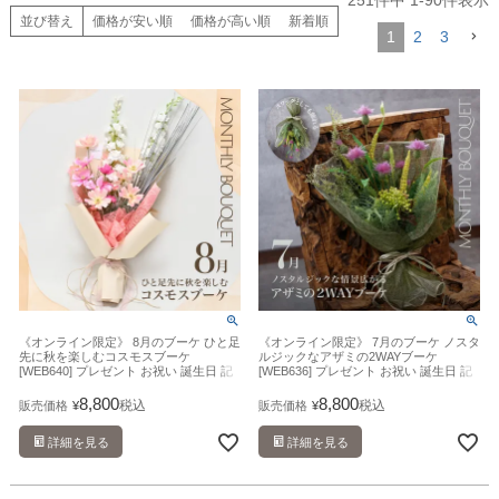
251
件中
1
-
90
件表示
並び替え
価格が安い順
価格が高い順
新着順
1
2
3
《オンライン限定》 8月のブーケ ひと足
《オンライン限定》 7月のブーケ ノスタ
先に秋を楽しむコスモスブーケ
ルジックなアザミの2WAYブーケ
[WEB640] プレゼント お祝い 誕生日 記
[WEB636] プレゼント お祝い 誕生日 記
念日 アーティフィシャルフラワー 造花
念日 アーティフィシャルフラワー 造花
8,800
8,800
税込
税込
販売価格
¥
販売価格
¥
詳細を見る
詳細を見る