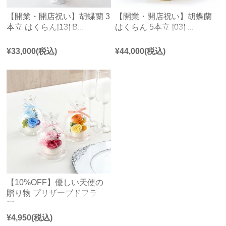
【開業・開店祝い】胡蝶蘭 3
【開業・開店祝い】胡蝶蘭
本立 はくらん[13] B...
はくらん 5本立 [03] ...
¥
33,000
(税込)
¥
44,000
(税込)
【10%OFF】優しい天使の
贈り物 プリザーブドフラ
ワ...
¥
4,950
(税込)