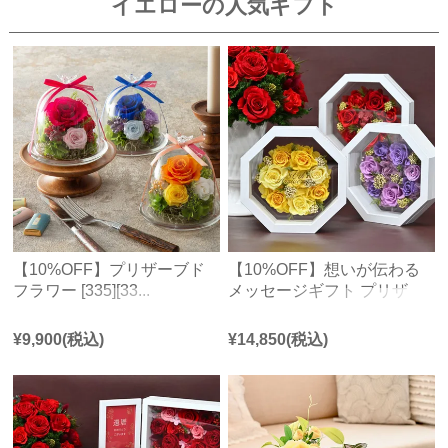
イエローの人気ギフト
【10%OFF】プリザーブド
【10%OFF】想いが伝わる
フラワー [335][33...
メッセージギフト プリザ
ー...
¥
9,900
(税込)
¥
14,850
(税込)