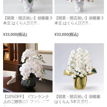
【開業・開店祝い】胡蝶蘭 3
【開業・開店祝い】胡蝶蘭 3
本立 はくらん[11] B...
本立 はくらん[12] B...
¥
33,000
(税込)
¥
33,000
(税込)
【10%OFF】《ワンランク
【開業・開店祝い】胡蝶蘭
上のご贈答に》ファレノプ
はくらん 5本立 [01] ...
シ...