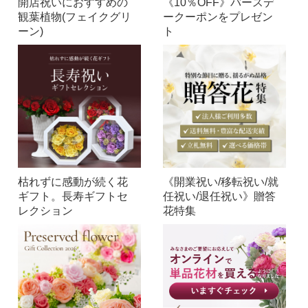
開店祝いにおすすめの
《10％OFF》バースデ
観葉植物(フェイクグリ
ークーポンをプレゼン
ーン)
ト
枯れずに感動が続く花
《開業祝い/移転祝い/就
ギフト。長寿ギフトセ
任祝い/退任祝い》贈答
レクション
花特集