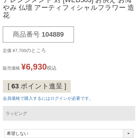
アレンジメント 対 [WEB503] お供え お悔
やみ 仏壇 アーティフィシャルフラワー 造
花
商品番号
104889
のところ
定価
¥
7,700
¥
6,930
税込
販売価格
[
63
ポイント進呈 ]
会員価格で購入するにはログインが必要です。
ラッピング