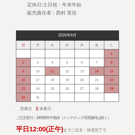
定休日:土日祝・年末年始
販売責任者：西村 里佳
2026年8月
日
月
火
水
木
金
土
1
2
3
4
5
6
7
8
9
10
11
12
13
14
15
16
17
18
19
20
21
22
23
24
25
26
27
28
29
30
31
■
営業日
■
休業日
ご注文受付：24時間年中無休（メンテナンス等実施時は除く）
平日
12:00
(正午)
までご注文・決済完了で