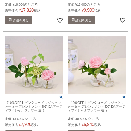
のところ
のところ
定価
¥
19,800
定価
¥
11,000
17,820
9,900
税込
税込
販売価格
¥
販売価格
¥
詳細を見る
詳細を見る
【10%OFF】ピンクローズ マジックウ
【10%OFF】ピンクローズ マジックウ
ォーター アレンジメント [07] BA アーテ
ォーター アレンジメント [06] BA アーテ
ィフィシャルフラワー 造花
ィフィシャルフラワー 造花
のところ
のところ
定価
¥
8,800
定価
¥
6,600
7,920
5,940
税込
税込
販売価格
¥
販売価格
¥