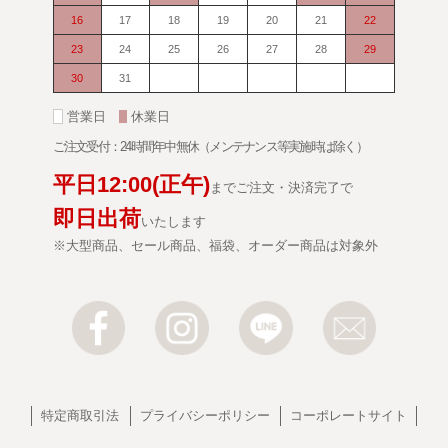
16
17
18
19
20
21
22
23
24
25
26
27
28
29
30
31
■
営業日
■
休業日
ご注文受付：24時間年中無休（メンテナンス等実施時は除く）
平日
12:00
(正午)
までご注文・決済完了で
即日出荷
いたします
※大型商品、セール商品、福袋、オーダー商品は対象外
特定商取引法
プライバシーポリシー
コーポレートサイト