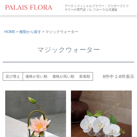
アーティフィシャルフラワー・プリザーブドフ
ラワーの専門店 パレフローラ公式通販
HOME
種類から探す
マジックウォーター
マジックウォーター
8
件中
1
-
8
件表示
並び替え
価格が安い順
価格が高い順
新着順