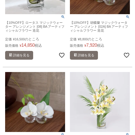
【10%OFF】ロータス マジックウォー
【10%OFF】胡蝶蘭 マジックウォータ
ター アレンジメント [08] BA アーティフ
ー アレンジメント [02A] BA アーティフ
ィシャルフラワー 造花
ィシャルフラワー 造花
のところ
のところ
定価
¥
16,500
定価
¥
8,800
14,850
7,920
税込
税込
販売価格
¥
販売価格
¥
詳細を見る
詳細を見る