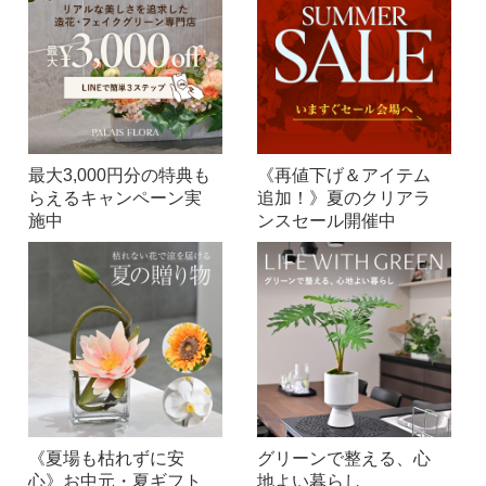
最大3,000円分の特典も
《再値下げ＆アイテム
らえるキャンペーン実
追加！》夏のクリアラ
施中
ンスセール開催中
《夏場も枯れずに安
グリーンで整える、心
心》お中元・夏ギフト
地よい暮らし