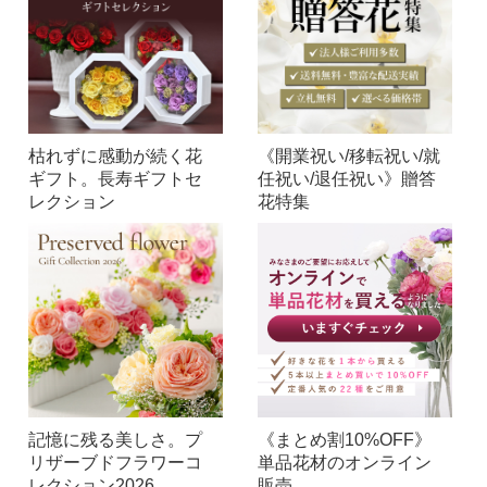
枯れずに感動が続く花
《開業祝い/移転祝い/就
ギフト。長寿ギフトセ
任祝い/退任祝い》贈答
レクション
花特集
記憶に残る美しさ。プ
《まとめ割10%OFF》
リザーブドフラワーコ
単品花材のオンライン
レクション2026
販売