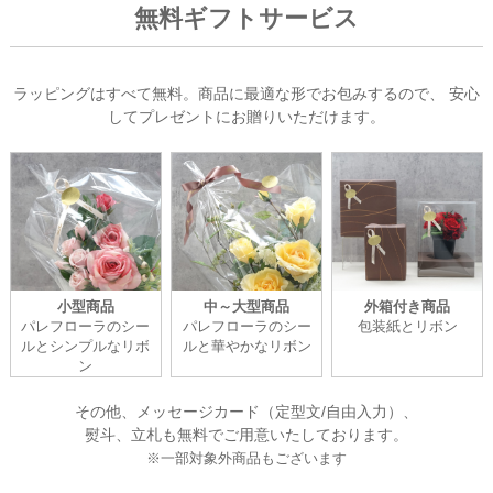
無料ギフトサービス
ラッピングはすべて無料。商品に最適な形でお包みするので、
安心
してプレゼントにお贈りいただけます。
小型商品
中～大型商品
外箱付き商品
パレフローラのシー
パレフローラのシー
包装紙とリボン
ルとシンプルなリボ
ルと華やかなリボン
ン
その他、メッセージカード（定型文/自由入力）、
熨斗、立札も無料でご用意いたしております。
※一部対象外商品もございます