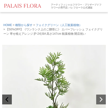
アーティフィシャルフラワー・プリザーブドフ
ラワーの専門店 パレフローラ公式通販
HOME
種類から探す
フェイクグリーン（人工観葉植物）
【50%OFF】《ワンランク上のご贈答に》 エバーフレッシュ フェイクグリ
ーン 寄せ植えアレンジ [P-24] BA 高さ147cm 観葉植物 開店祝い