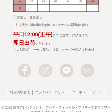
23
24
25
26
27
28
29
30
31
■
営業日
■
休業日
ご注文受付：24時間年中無休（メンテナンス等実施時は除く）
平日
12:00
(正午)
までご注文・決済完了で
即日出荷
いたします
※大型商品、セール商品、福袋、オーダー商品は対象外
特定商取引法
プライバシーポリシー
コーポレートサイト
© 2022
造花アレンジメント・アーティフィシャル・プリザーブドフラワー