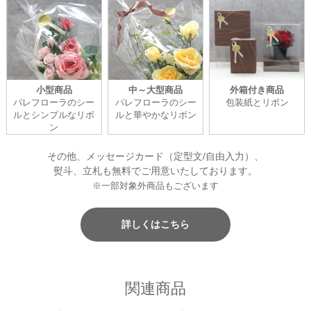
小型商品
中～大型商品
外箱付き商品
パレフローラのシー
パレフローラのシー
包装紙とリボン
ルとシンプルなリボ
ルと華やかなリボン
ン
その他、メッセージカード（定型文/自由入力）、
熨斗、立札も無料でご用意いたしております。
※一部対象外商品もございます
詳しくはこちら
関連商品