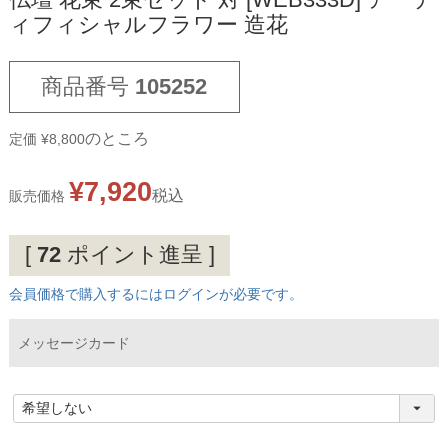
仏壇 花束 2束セット 対 [WEB333D] アーテ
ィフィシャルフラワー 造花
商品番号
105252
のところ
定価
¥
8,800
¥
7,920
税込
販売価格
[
72
ポイント進呈 ]
会員価格で購入するにはログインが必要です。
メッセージカード