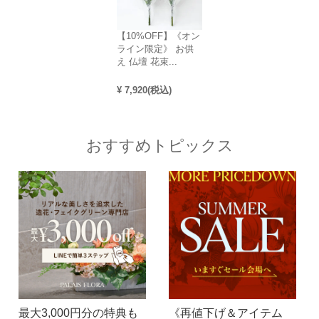
【10%OFF】《オン
ライン限定》 お供
え 仏壇 花束...
¥
7,920
(税込)
おすすめトピックス
最大3,000円分の特典も
《再値下げ＆アイテム