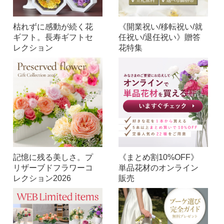
枯れずに感動が続く花
《開業祝い/移転祝い/就
ギフト。長寿ギフトセ
任祝い/退任祝い》贈答
レクション
花特集
記憶に残る美しさ。プ
《まとめ割10%OFF》
リザーブドフラワーコ
単品花材のオンライン
レクション2026
販売