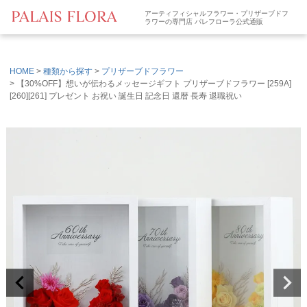
アーティフィシャルフラワー・プリザーブドフ
ラワーの専門店 パレフローラ公式通販
HOME
種類から探す
プリザーブドフラワー
【30%OFF】想いが伝わるメッセージギフト プリザーブドフラワー [259A]
[260][261] プレゼント お祝い 誕生日 記念日 還暦 長寿 退職祝い