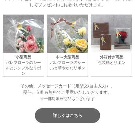
してプレゼントにお贈りいただけます。
小型商品
中～大型商品
外箱付き商品
パレフローラのシー
パレフローラのシー
包装紙とリボン
ルとシンプルなリボ
ルと華やかなリボン
ン
その他、メッセージカード（定型文/自由入力）、
熨斗、立札も無料でご用意いたしております。
※一部対象外商品もございます
詳しくはこちら