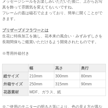
メッセージシールをお楽しみいただいた後に、上からお写
真を飾って雰囲気を変えてもいいですね。
フレームの蓋は磁石で止まっており、簡単に開くことがで
きます。
プリザーブドフラワーとは
生花に特殊加工を施し、花本来の風合い・みずみずしさを
長期間保ちご鑑賞いただけるよう開発されたものです。
※専用外箱付き
幅
高さ
奥行
総サイズ
210mm
300mm
80mm
外箱サイズ
250mm
315mm
90mm
花器素材
MDF、ガラス、紙
※ご使用のモニターの明るさ等により、色の見え方が異な