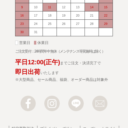
9
10
11
12
13
14
15
16
17
18
19
20
21
22
23
24
25
26
27
28
29
30
31
■
営業日
■
休業日
ご注文受付：24時間年中無休（メンテナンス等実施時は除く）
平日
12:00
(正午)
までご注文・決済完了で
即日出荷
いたします
※大型商品、セール商品、福袋、オーダー商品は対象外