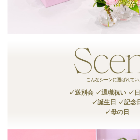
こんなシーンに選ばれてい
✓送別会 ✓退職祝い ✓
✓誕生日 ✓記念
✓母の日