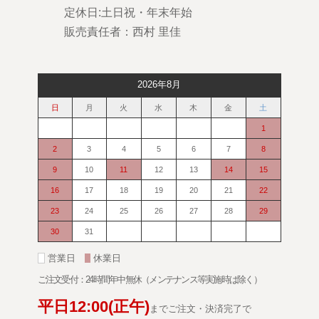
定休日:土日祝・年末年始
販売責任者：西村 里佳
2026年8月
日
月
火
水
木
金
土
1
2
3
4
5
6
7
8
9
10
11
12
13
14
15
16
17
18
19
20
21
22
23
24
25
26
27
28
29
30
31
■
営業日
■
休業日
ご注文受付：24時間年中無休（メンテナンス等実施時は除く）
平日
12:00
(正午)
までご注文・決済完了で