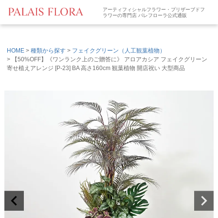
アーティフィシャルフラワー・プリザーブドフ
ラワーの専門店 パレフローラ公式通販
HOME
種類から探す
フェイクグリーン（人工観葉植物）
【50%OFF】《ワンランク上のご贈答に》 アロアカシア フェイクグリーン
寄せ植えアレンジ [P-23] BA 高さ160cm 観葉植物 開店祝い 大型商品