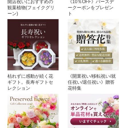
開店祝いにおすすめの
《10％OFF》バースデ
観葉植物(フェイクグリ
ークーポンをプレゼン
ーン)
ト
枯れずに感動が続く花
《開業祝い/移転祝い/就
ギフト。長寿ギフトセ
任祝い/退任祝い》贈答
レクション
花特集