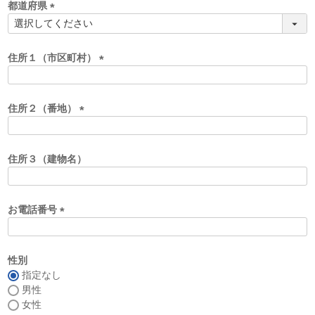
須
都道府県
)
(
必
須
住所１（市区町村）
)
(
必
須
住所２（番地）
)
(
必
須
住所３（建物名）
)
お電話番号
(
必
須
性別
)
指定なし
男性
女性