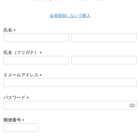
会員登録しないで購入
氏名
(
必
須
氏名（フリガナ）
)
(
必
須
Ｅメールアドレス
)
(
必
須
パスワード
)
(
必
須
郵便番号
)
(
必